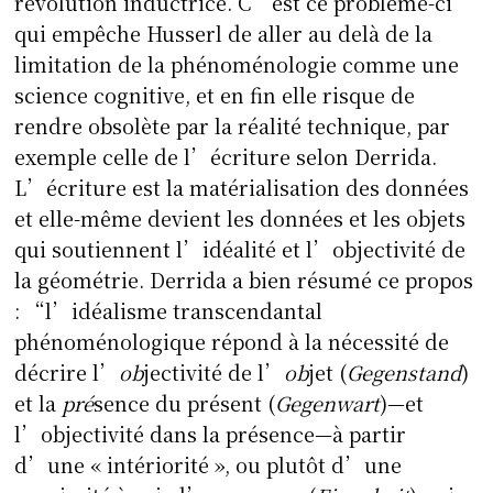
révolution inductrice. C’est ce problème-ci
qui empêche Husserl de aller au delà de la
limitation de la phénoménologie comme une
science cognitive, et en fin elle risque de
rendre obsolète par la réalité technique, par
exemple celle de l’écriture selon Derrida.
L’écriture est la matérialisation des données
et elle-même devient les données et les objets
qui soutiennent l’idéalité et l’objectivité de
la géométrie. Derrida a bien résumé ce propos
: “l’idéalisme transcendantal
phénoménologique répond à la nécessité de
décrire l’
ob
jectivité de l’
ob
jet (
Gegenstand
)
et la
pré
sence du présent (
Gegenwart
)—et
l’objectivité dans la présence—à partir
d’une « intériorité », ou plutôt d’une