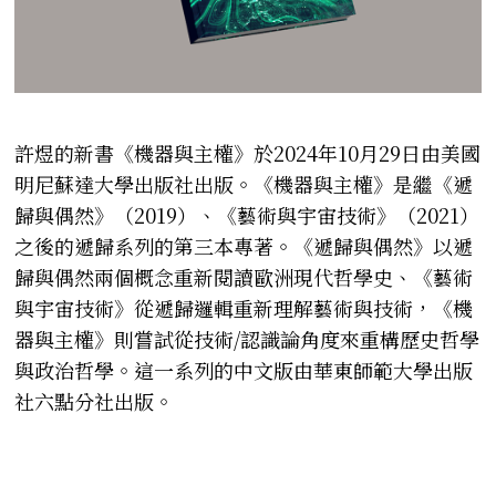
許煜的新書《機器與主權》於
2024
年
10
月
29
日由美國
明尼蘇
達大學出版社出版。《機器與主權》是繼《遞
歸與偶然》（
2019
）、《藝術與宇宙技術》（
2021
）
之後的遞歸系列的第三本專著。《遞歸與偶然》
以遞
歸與偶然兩個概念重新閱讀歐洲現代哲學史、《
藝術
與宇宙技術》從遞歸邏輯重新理解藝術與技術，《機
器與主權》
則嘗試從技術
/
認識論角度來重構歷史哲學
與政治哲學。
這一系列的中文版由華東師範大學出版
社六點分社出版。