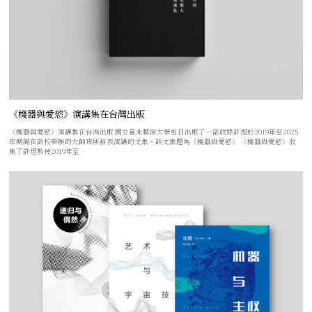
《機器與愛慾》演講集在台灣出版
《機器與愛慾》演講集在台灣出版 國立臺北藝術大學近日出版了一部收錄許煜於2019年至2025
年期間在該校舉辦的大師班所發表演講的文集。該文集題為《機器與愛慾》 《機器與愛慾》收
集了許煜教授2019年至