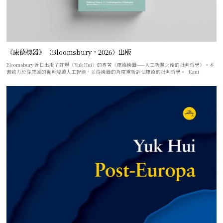
《康德機器》（Bloomsbury，2026）出版
Bloomsbury 近日出版了許煜（Yuk Hui）的專著《康德機器——人工智慧之後的批判哲學》。本
書致力於從康德的視角解讀人工智能，並從機器的角度重新評估康德的批判哲學。 Kant