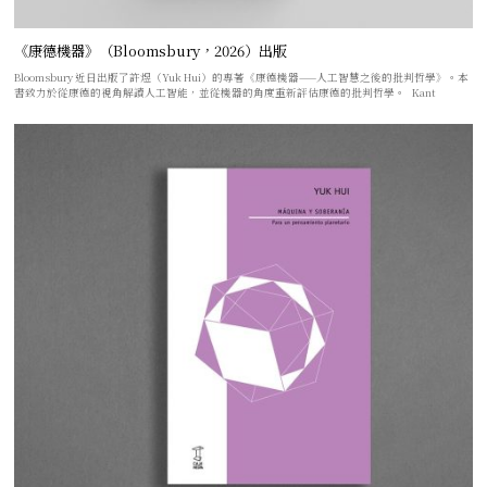
《康德機器》（Bloomsbury，2026）出版
Bloomsbury 近日出版了許煜（Yuk Hui）的專著《康德機器——人工智慧之後的批判哲學》。本
書致力於從康德的視角解讀人工智能，並從機器的角度重新評估康德的批判哲學。 Kant