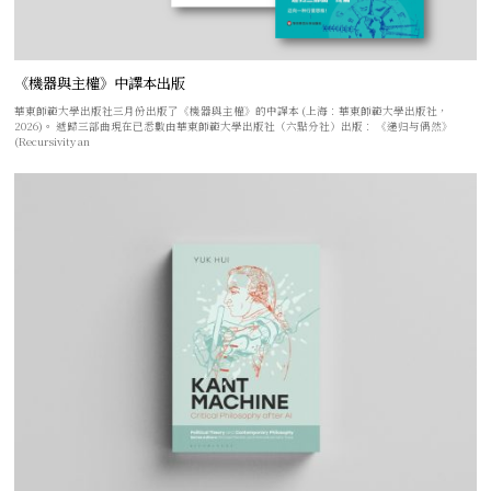
《機器與主權》中譯本出版
華東師範大學出版社三月份出版了《機器與主權》的中譯本 (上海：華東師範大學出版社，
2026)。 遞歸三部曲現在已悉數由華東師範大學出版社（六點分社）出版： 《递归与偶然》
(Recursivity an