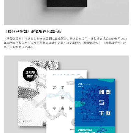
《機器與愛慾》演講集在台灣出版
《機器與愛慾》演講集在台灣出版 國立臺北藝術大學近日出版了一部收錄許煜於2019年至2025
年期間在該校舉辦的大師班所發表演講的文集。該文集題為《機器與愛慾》 《機器與愛慾》收
集了許煜教授2019年至